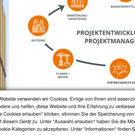
Website verwenden wir Cookies. Einige von ihnen sind essenzie
COMPLEMUS als Investment Developer führt Projek
dere uns helfen, diese Website und Ihre Erfahrung zu verbess
durch und übernimmt dabei von der Grundstücksuch
Realisierung und Weitergabe in das Endinvestment a
le Cookies erlauben" klicken, stimmen Sie der Speicherung von 
Projektentwicklung anfallenden Aufgaben.
 diesem Gerät zu. Unter "Auswahl erlauben" haben Sie die Mög
okie-Kategorien zu akzeptieren. Unter "Informationen" finden S