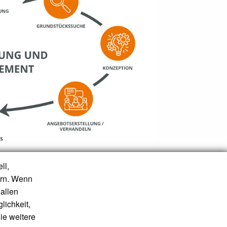
ll,
tentwicklungen im Auftrag von Nutzern
ern. Wenn
e über die Finanzierung bis zur
lle in der klassischen
allen
lichkeit,
ie weitere