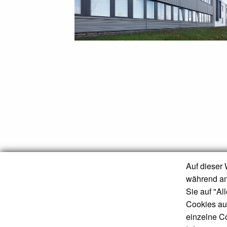
Auf dieser 
während an
T +49 (0)2173 26402-0
info@complemus.de
Sie auf "Al
Cookies auf
einzelne Co