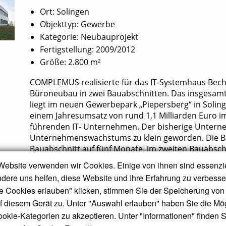
Ort: Solingen
Objekttyp: Gewerbe
Kategorie: Neubauprojekt
Fertigstellung: 2009/2012
Größe: 2.800 m²
COMPLEMUS realisierte für das IT-Systemhaus Becht
Büroneubau in zwei Bauabschnitten. Das insgesam
liegt im neuen Gewerbepark „Piepersberg“ in Soling
einem Jahresumsatz von rund 1,1 Milliarden Euro 
führenden IT- Unternehmen. Der bisherige Untern
Unternehmenswachstums zu klein geworden. Die Bau
Bauabschnitt auf fünf Monate, im zweiten Bauabsch
Website verwenden wir Cookies. Einige von ihnen sind essenzie
dere uns helfen, diese Website und Ihre Erfahrung zu verbess
le Cookies erlauben" klicken, stimmen Sie der Speicherung von 
 diesem Gerät zu. Unter "Auswahl erlauben" haben Sie die Mög
okie-Kategorien zu akzeptieren. Unter "Informationen" finden S