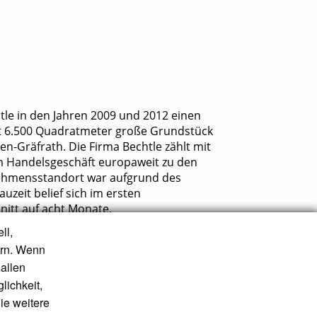
le in den Jahren 2009 und 2012 einen
t 6.500 Quadratmeter große Grundstück
en-Gräfrath. Die Firma Bechtle zählt mit
im Handelsgeschäft europaweit zu den
ehmensstandort war aufgrund des
zeit belief sich im ersten
nitt auf acht Monate.
ll,
ern. Wenn
DATENSCHUTZ
IMPRESSUM
allen
lichkeit,
ie weitere